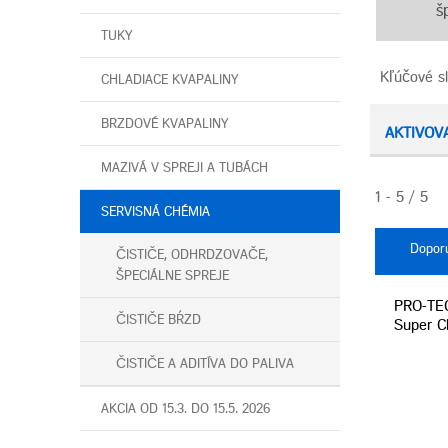
š
TUKY
Kľúčové sl
CHLADIACE KVAPALINY
BRZDOVÉ KVAPALINY
AKTIVOV
MAZIVÁ V SPREJI A TUBÁCH
1 - 5 / 5
SERVISNÁ CHÉMIA
Dopor
ČISTIČE, ODHRDZOVAČE,
ŠPECIÁLNE SPREJE
PRO-TEC
ČISTIČE BŔZD
Super Cl
ČISTIČE A ADITÍVA DO PALIVA
AKCIA OD 15.3. DO 15.5. 2026